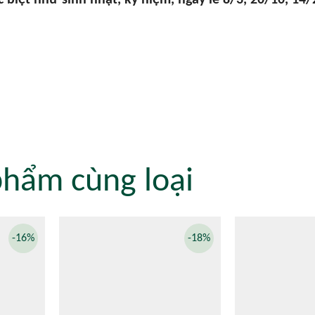
c biệt như sinh nhật, kỷ niệm, ngày lễ 8/3, 20/10, 1
phẩm cùng loại
-16%
-18%