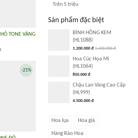
Trên 5 triệu
Sản phẩm đặc biệt
BÌNH HỒNG KEM
NHỎ TONE VÀNG
(HL1088)
1.200.000 đ
1.430.000 đ
đ
Hoa Cúc Họa Mi
(HL1064)
-21%
850.000 đ
Chậu Lan Vàng Cao Cấp
(HL999)
4.500.000 đ
Hoa lụa
Hoa giả
Hàng Rào Hoa