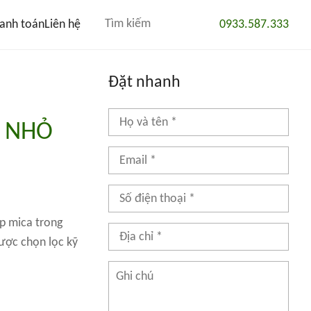
anh toán
Liên hệ
0933.587.333
Đặt nhanh
G NHỎ
ộp mica trong
được chọn lọc kỹ