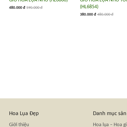
GIỎ HOA LỤA NHỎ (HL6860)
GIỎ HOA LỤA NHỎ TO
(HL6854)
480.000 đ
590.000 đ
380.000 đ
480.000 đ
Hoa Lụa Đẹp
Danh mục sả
Giới thiệu
Hoa lụa – Hoa g