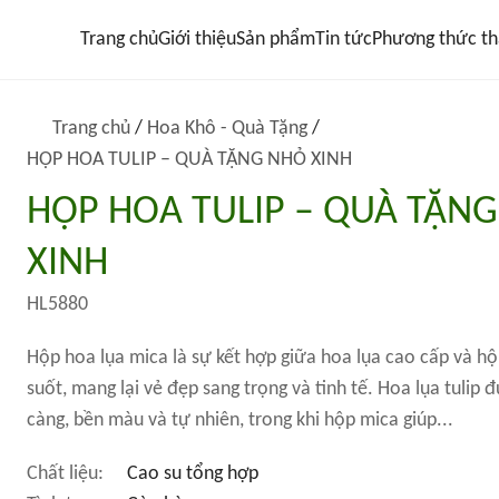
Trang chủ
Giới thiệu
Sản phẩm
Tin tức
Phương thức th
Trang chủ
/
Hoa Khô - Quà Tặng
/
HỘP HOA TULIP – QUÀ TẶNG NHỎ XINH
HỘP HOA TULIP – QUÀ TẶN
XINH
HL5880
Hộp hoa lụa mica là sự kết hợp giữa hoa lụa cao cấp và h
suốt, mang lại vẻ đẹp sang trọng và tinh tế. Hoa lụa tulip 
càng, bền màu và tự nhiên, trong khi hộp mica giúp...
Chất liệu:
Cao su tổng hợp