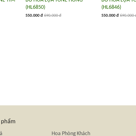
NE TÍM
BÓ HOA LỤA TONE HỒNG
BÓ HOA LỤA T
(HL6850)
(HL6846)
550.000 đ
690.000 đ
550.000 đ
690.000 
n phẩm
iả
Hoa Phòng Khách