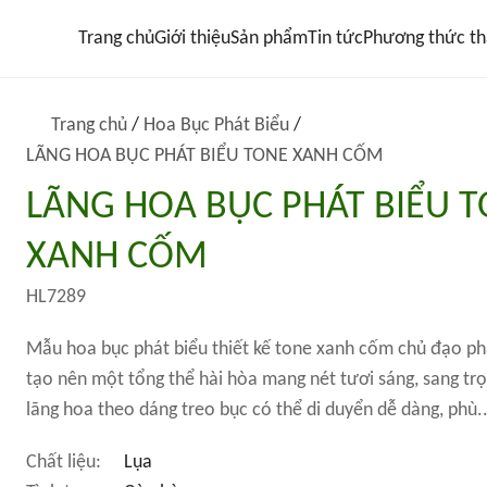
Trang chủ
Giới thiệu
Sản phẩm
Tin tức
Phương thức th
Trang chủ
/
Hoa Bục Phát Biểu
/
LÃNG HOA BỤC PHÁT BIỂU TONE XANH CỐM
LÃNG HOA BỤC PHÁT BIỂU 
XANH CỐM
HL7289
Mẫu hoa bục phát biểu thiết kế tone xanh cốm chủ đạo ph
tạo nên một tổng thể hài hòa mang nét tươi sáng, sang trọ
lãng hoa theo dáng treo bục có thể di duyển dễ dàng, phù..
Chất liệu:
Lụa