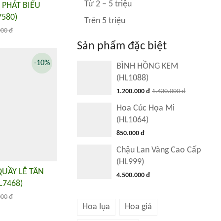
Từ 2 – 5 triệu
 PHÁT BIỂU
580)
Trên 5 triệu
000 đ
Sản phẩm đặc biệt
-10%
BÌNH HỒNG KEM
(HL1088)
1.200.000 đ
1.430.000 đ
Hoa Cúc Họa Mi
(HL1064)
850.000 đ
Chậu Lan Vàng Cao Cấp
(HL999)
QUẦY LỄ TÂN
4.500.000 đ
L7468)
000 đ
Hoa lụa
Hoa giả